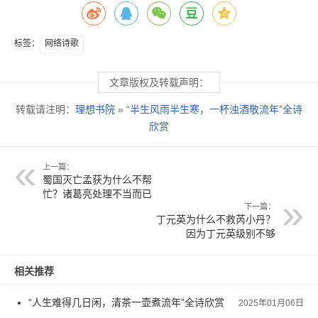
标签：
网络诗歌
文章版权及转载声明：
转载请注明：
理想书院
»
“半生风雨半生寒，一杯浊酒敬流年”全诗
欣赏
上一篇：
蜀国灭亡孟获为什么不帮
忙？诸葛亮处理不当而已
下一篇：
丁元英为什么不救芮小丹？
因为丁元英级别不够
相关推荐
“人生难得几日闲，清茶一壶煮流年”全诗欣赏
2025年01月06日