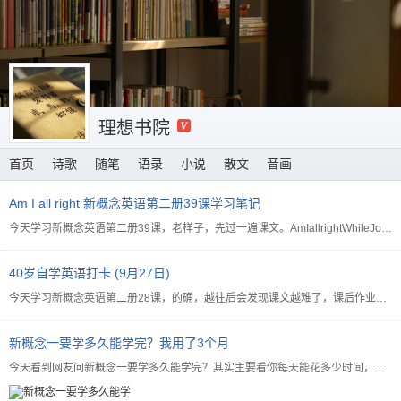
理想书院
首页
诗歌
随笔
语录
小说
散文
音画
Am I all right 新概念英语第二册39课学习笔记
今天学习新概念英语第二册39课，老样子，先过一遍课文。AmIallrightWhileJoh...
40岁自学英语打卡 (9月27日)
今天学习新概念英语第二册28课，的确，越往后会发现课文越难了，课后作业我总是很少全对的。先抄写一下课...
新概念一要学多久能学完？我用了3个月
今天看到网友问新概念一要学多久能学完？其实主要看你每天能花多少时间，另外呢，以前有没有英语基础。拿我...