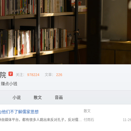
院
关注：
978224
文章：
226
，赚点小钱
小说
散文
音画
散文
为他们不了解儒家思想
为何很多人都反感孔子？现在各种自媒体平台，都有很多人跳出来反对孔子，反对儒家，其实这些人根本不了解孔...
付雨石
11-2