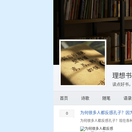
理想书
读点好书
首页
诗歌
随笔
语录
为何很多人都反感孔子？因
0