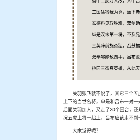
蜀中二虎万人敌，人中吕
三国猛将我为尊，坐下赤
玄德料见取胜难，双剑助
纵是汉末第一将，不及兄
三英阵前施勇猛，战鼓擂
双拳哪能敌四手，吕布败
桃园三杰真英雄，从此天
关羽张飞就不说了，其它三个五
上下的当世名将，单是和吕布一对一
后面关羽加入，又走了30个回合，
况五虎上将一起上，吕布应该走不到
大家觉得呢？