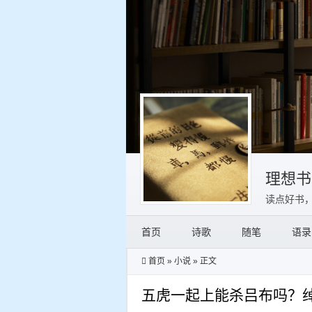
理想书
读点好书
首页
诗歌
随笔
语录
首页
»
小说
» 正文
五虎一起上能杀吕布吗？