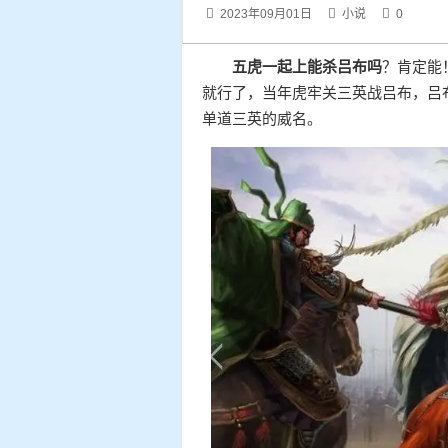
2023年09月01日
小说
0
五虎一起上能杀吕布吗
？肯定能
就行了，当年虎牢关三英战吕布，吕
单道三英的威名。