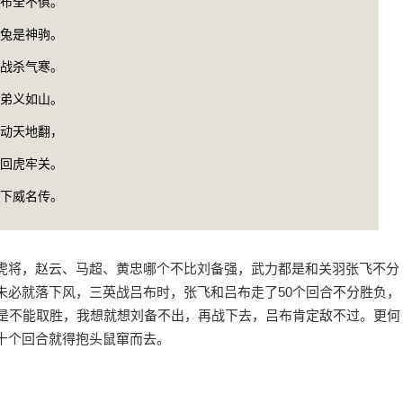
布全不俱。
兔是神驹。
战杀气寒。
弟义如山。
动天地翻，
回虎牢关。
下威名传。
虎将，赵云、马超、黄忠哪个不比刘备强，武力都是和关羽张飞不分
未必就落下风，三英战吕布时，张飞和吕布走了50个回合不分胜负，
还是不能取胜，我想就想刘备不出，再战下去，吕布肯定敌不过。更何
十个回合就得抱头鼠窜而去。