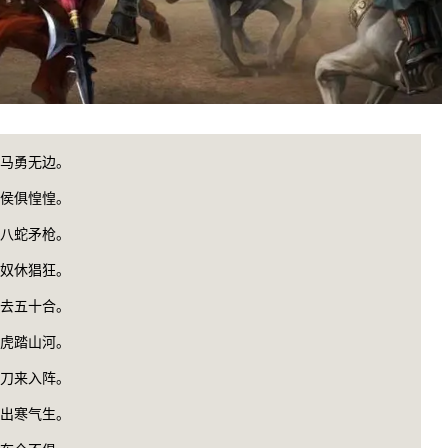
马勇无边。
侯俱惶惶。
八蛇矛枪。
奴休猖狂。
去五十合。
虎踏山河。
刀来入阵。
出寒气生。