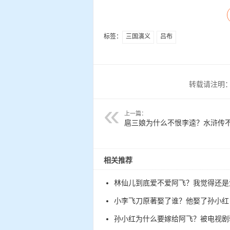
标签：
三国演义
吕布
转载请注明
上一篇：
扈三娘为什么不恨李逵？水浒传
相关推荐
林仙儿到底爱不爱阿飞？我觉得还是
小李飞刀原著娶了谁？他娶了孙小红
孙小红为什么要嫁给阿飞？被电视剧