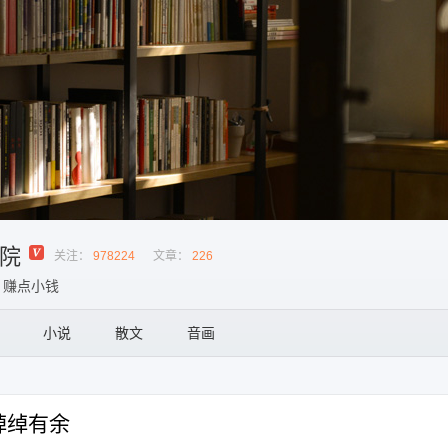
院
关注：
978224
文章：
226
，赚点小钱
小说
散文
音画
绰绰有余