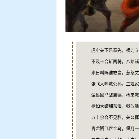
虎牢关下吕奉先，横刀立
不及十合斩两将，八路诸
来日叫阵谁敢当，惹怒丈
张飞大喝救公孙，三姓家
温侯回马战翼德，枪来戟
枪如大蟒翻东海，戟似猛
五十余合不见胜，关公挥
青龙腾飞吞金乌，偃月一