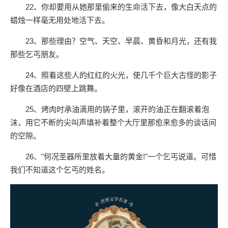
22、你却要用从她那里偷来的生命活下去，像大白天点的
蜡烛一样毫无用处地活下去。
23、那些理由？空气、天空、早晨、黄昏和月光，还有我
那些乞丐朋友。
24、照着这些人的红红的火光，使几千个巨大古怪的影子
好像在酒店的四壁上跳舞。
25、烤肉时承油滴用的锅子里，滚开的油正在翻滚着泡
沫，用它不断的尖叫声填补着整个大厅里那愈来愈多的谈话间
的空隙。
26、"何况圣器所里放着大量的黄金!"一个乞丐说道。可惜
我们不知道这个乞丐的姓名。