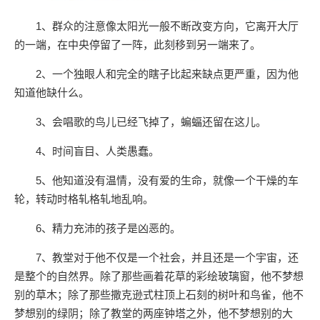
1、群众的注意像太阳光一般不断改变方向，它离开大厅
的一端，在中央停留了一阵，此刻移到另一端来了。
2、一个独眼人和完全的瞎子比起来缺点更严重，因为他
知道他缺什么。
3、会唱歌的鸟儿已经飞掉了，蝙蝠还留在这儿。
4、时间盲目、人类愚蠢。
5、他知道没有温情，没有爱的生命，就像一个干燥的车
轮，转动时格轧格轧地乱响。
6、精力充沛的孩子是凶恶的。
7、教堂对于他不仅是一个社会，并且还是一个宇宙，还
是整个的自然界。除了那些画着花草的彩绘玻璃窗，他不梦想
别的草木；除了那些撒克逊式柱顶上石刻的树叶和鸟雀，他不
梦想别的绿阴；除了教堂的两座钟塔之外，他不梦想别的大