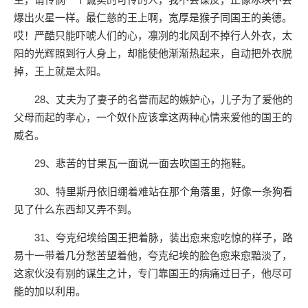
爆出火星一样。最仁慈的王上啊，宽厚是猴子同国王的美德。
哎！严酷只能吓唬人们的心，凛冽的北风刮不掉行人外衣，太
阳的光辉照到行人身上，却能使他渐渐热起来，自动把外衣脱
掉，王上就是太阳。
28、丈夫为了妻子的名誉而起的嫉妒心，儿子为了爱他的
父母而起的孝心，一个奴仆应该拿这两种心情来爱他的国王的
威名。
29、悲苦的甘果瓦一面说一面去吹国王的拖鞋。
30、特里斯丹依旧绷着难站在那个角落里，好像一条狗看
见了什么东西却又弄不到。
31、夸克纪埃给国王把着脉，装出愈来愈吃惊的样子，路
易十一带着几分愁苦望着他，夸克纪埃的脸色愈来愈黯淡了，
这家伙没有别的谋生之计，专门靠国王的病痛过日子，他尽可
能的加以利用。