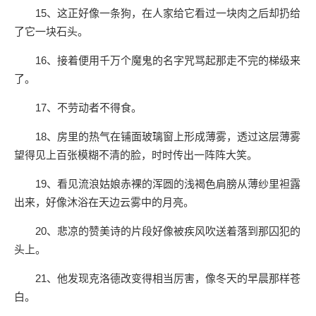
15、这正好像一条狗，在人家给它看过一块肉之后却扔给
了它一块石头。
16、接着便用千万个魔鬼的名字咒骂起那走不完的梯级来
了。
17、不劳动者不得食。
18、房里的热气在铺面玻璃窗上形成薄雾，透过这层薄雾
望得见上百张模糊不清的脸，时时传出一阵阵大笑。
19、看见流浪姑娘赤裸的浑圆的浅褐色肩膀从薄纱里袒露
出来，好像沐浴在天边云雾中的月亮。
20、悲凉的赞美诗的片段好像被疾风吹送着落到那囚犯的
头上。
21、他发现克洛德改变得相当厉害，像冬天的早晨那样苍
白。