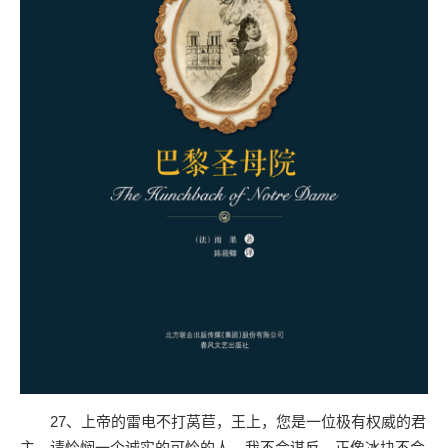
27、上帝的雷电不打莴苣，王上，您是一位极有权威的君
主，请怜悯一个诚实的可怜的人，我不会谋反，正像冰块不会