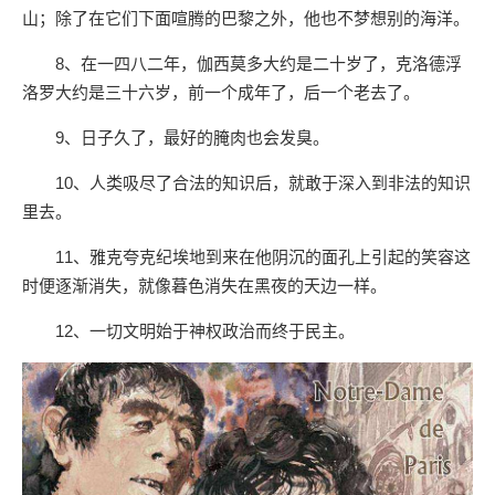
山；除了在它们下面喧腾的巴黎之外，他也不梦想别的海洋。
8、在一四八二年，伽西莫多大约是二十岁了，克洛德浮
洛罗大约是三十六岁，前一个成年了，后一个老去了。
9、日子久了，最好的腌肉也会发臭。
10、人类吸尽了合法的知识后，就敢于深入到非法的知识
里去。
11、雅克夸克纪埃地到来在他阴沉的面孔上引起的笑容这
时便逐渐消失，就像暮色消失在黑夜的天边一样。
12、一切文明始于神权政治而终于民主。