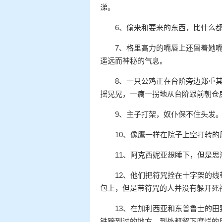
涕。
6、偷来和要来的东西，比什么
7、格里高力的嘴唇上还留着她
遥远而神秘的气息。
8、一只公鸡正在台阶旁边郑重
摇晃晃，一瘸一拐地从台阶跟前朝仓
9、主子打架，奴仆保不住头发
10、像鹰一样在院子上空打转
11、阿克西妮亚想睡下，但是
12、他们把符咒拴在十字架的
包上，但是带符咒的人并没有躲开死
13、在加利西亚和东普鲁士的
铁蹄到过的地方，到处都留下腐烂的