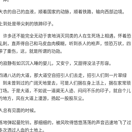
灰大衣的自己的血液，顺着国家的动脉，顺着铁路，输向西部边境。
野上到处是带尖刺的铁蹄印子。
样：许多还不能完全无动于衷地消灭同类的人在生死场上相遇，怀着恐
乱刺，直弄得自己和马皮血肉模糊，听到杀人的枪声，惊恐万状，四
带了重伤，这，就是所谓的功勋。
候的寂静有如沉沉入睡的婴儿，又安宁，又甜得没法子形容。
条四通八达的大道，那大道空自招引人们去走，招引人们到一片翠绿
，到未曾到过的广阔天地里去，可是人们捆在身上活上，捆在家常琐
打场。于是大道，不如说一道阒无人迹、闷闷不乐的印子，就自个儿
的地方，风在大道上漫游，扬起一股股灰尘。
跟人总有见面的时候。
熟练地弹起曼陀铃。那细细的，被风吹得悠悠荡荡的声音迅速地飞了过
多次洒过人血的土地上。