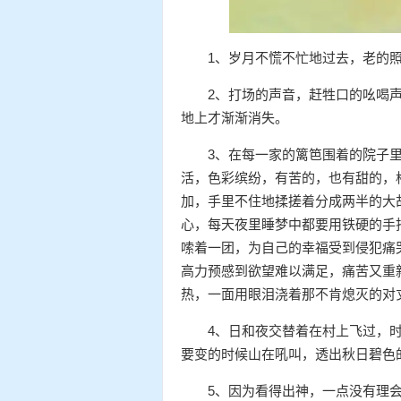
1、岁月不慌不忙地过去，老的
2、打场的声音，赶牲口的吆喝
地上才渐渐消失。
3、在每一家的篱笆围着的院子
活，色彩缤纷，有苦的，也有甜的，
加，手里不住地揉搓着分成两半的大
心，每天夜里睡梦中都要用铁硬的手
嗦着一团，为自己的幸福受到侵犯痛
高力预感到欲望难以满足，痛苦又重
热，一面用眼泪浇着那不肯熄灭的对
4、日和夜交替着在村上飞过，
要变的时候山在吼叫，透出秋日碧色
5、因为看得出神，一点没有理