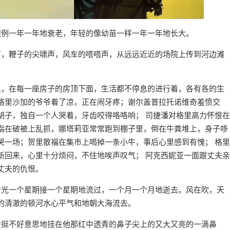
照例一年一年地衰老，年轻的像幼苗一样一年一年地长大。
声，鞭子的尖啸声，风车的嗒嗒声，从远远近近的场院上传到河边滩
里，在每一座房子的房顶下面，生活都不停息的进行着，各有各的生
格里沙加的爷爷着了凉，正在闹牙疼；谢尔盖普拉托诺维奇羞愤交
胡子，独自一个人哭着，牙齿咬得咯咯响； 司捷潘对格里高力怀恨在
指在破被上乱抓，娜塔莉亚常常跑到棚子里，倒在牛粪堆上，身子哆
哭一场；贺里散福在集市上喝掉一条小牛，事后心里感到有愧； 格里
新回来，心里十分烦闷，不住地唉声叹气； 阿克西妮亚一面跟丈夫亲
丈夫的仇恨。
时光一个星期接一个星期地流过，一个月一个月地逝去。风在吹，天
的清澈的顿河水心平气和地朝大海流去。
会挺不好意思地挂在他那红中透青的鼻子尖上的又大又亮的一滴鼻