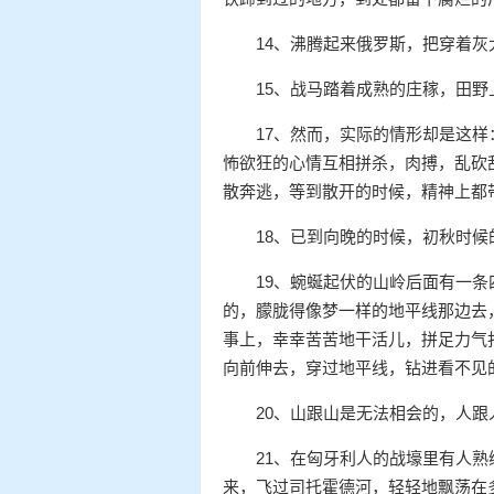
14、沸腾起来俄罗斯，把穿着
15、战马踏着成熟的庄稼，田
17、然而，实际的情形却是这
怖欲狂的心情互相拼杀，肉搏，乱砍
散奔逃，等到散开的时候，精神上都
18、已到向晚的时候，初秋时
19、蜿蜒起伏的山岭后面有一
的，朦胧得像梦一样的地平线那边去
事上，幸幸苦苦地干活儿，拼足力气
向前伸去，穿过地平线，钻进看不见
20、山跟山是无法相会的，人
21、在匈牙利人的战壕里有人
来，飞过司托霍德河，轻轻地飘荡在