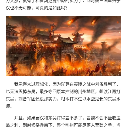
力大涨，就有了和曹魏逐鹿中原的实力了，到时候三国重归于
汉也不无可能，可真的是如此吗？
我觉得太过理想化，因为就算在夷陵之战中刘备胜利了，
也无法灭掉东吴，最多夺回原本控制的荆州地区，想渡江再打
东吴，刘备军团还没那实力，根本打不过以水战见长的东吴水
师。
并且，如果蜀汉和东吴打得差不多了，曹魏不会不坐收渔
翁之利，到时候举兵南下，整个荆州可能尽落入曹魏之手，当