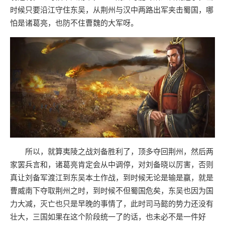
时候只要沿江守住东吴，从荆州与汉中两路出军夹击蜀国，哪
怕是诸葛亮，也防不住曹魏的大军呀。
所以，就算夷陵之战刘备胜利了，顶多夺回荆州，然后两
家罢兵言和，诸葛亮肯定会从中调停，对刘备晓以厉害，否则
真让刘备军渡江到东吴本土作战，到时候无论是输是赢，就是
曹威南下夺取荆州之时，到时候不但蜀国危矣，东吴也因为国
力大减，灭亡也只是早晚的事情了，此时司马懿的势力还没有
壮大，三国如果在这个阶段统一了的话，也未必不是一件好