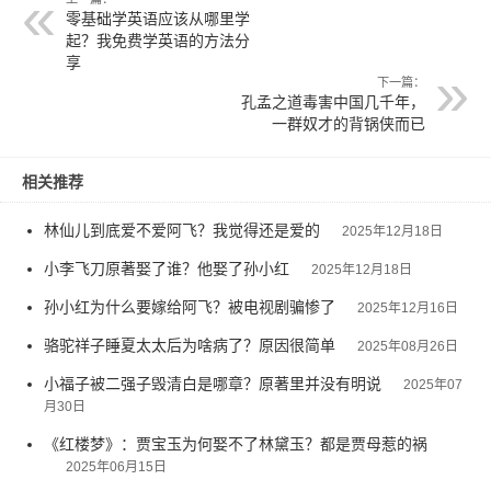
零基础学英语应该从哪里学
起？我免费学英语的方法分
享
下一篇：
孔孟之道毒害中国几千年，
一群奴才的背锅侠而已
相关推荐
林仙儿到底爱不爱阿飞？我觉得还是爱的
2025年12月18日
小李飞刀原著娶了谁？他娶了孙小红
2025年12月18日
孙小红为什么要嫁给阿飞？被电视剧骗惨了
2025年12月16日
骆驼祥子睡夏太太后为啥病了？原因很简单
2025年08月26日
小福子被二强子毁清白是哪章？原著里并没有明说
2025年07
月30日
《红楼梦》：贾宝玉为何娶不了林黛玉？都是贾母惹的祸
2025年06月15日