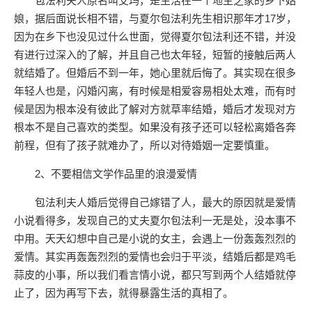
包法利夫人原名叫艾玛，是生活在一个地主之家的乡下姑
娘，据后面说长相不错，与夏尔包法利先生相识那年才17岁，
因为在乡下也没见过什么世面，觉得夏尔包法利还不错，并没
有进行过深入的了解，并且自己也太年轻，短暂的接触后两人
就结婚了。但婚后不到一年，她心里就后悔了。其实现在很多
年轻人也是，闪婚闪离，有时候是相爱容易相处太难，而有时
候是因为根本没有彼此了解对方就草率结婚，婚后才发现对方
根本不是自己喜欢的类型。如果没有孩子还可以轻松离婚各奔
前程，但有了孩子就难办了，所以对待婚姻一定要慎重。
2、不要相信文学作品里的浪漫爱情
包法利夫人婚后觉得自己嫁错了人，最大的原因就是爱情
小说看得多，发现自己的丈夫夏尔包法利一无是处，没本事不
中用。天天幻想中自己是小说的女主，会遇上一份轰轰烈烈的
爱情。其实再轰轰烈烈的爱情也会归于平淡，结婚后都是鸡毛
蒜皮的小事，所以我们看言情小说，都只写到两个人结婚就停
止了，因为再写下去，就得暴露生活的真相了。